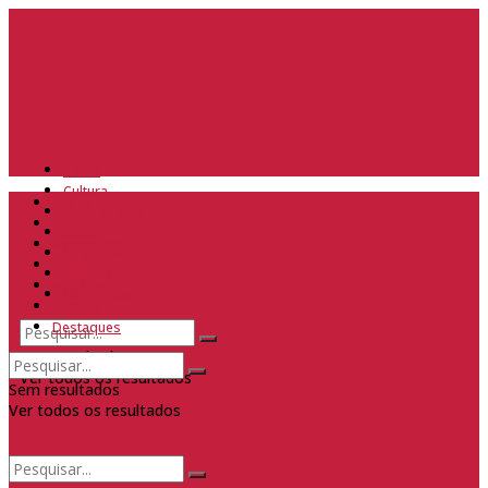
Home
Cultura
Home
Gastronomia
Cultura
Lazer
Gastronomia
Negócios
Lazer
Eventos
Negócios
Destaques
Eventos
Destaques
Sem resultados
Ver todos os resultados
Sem resultados
Ver todos os resultados