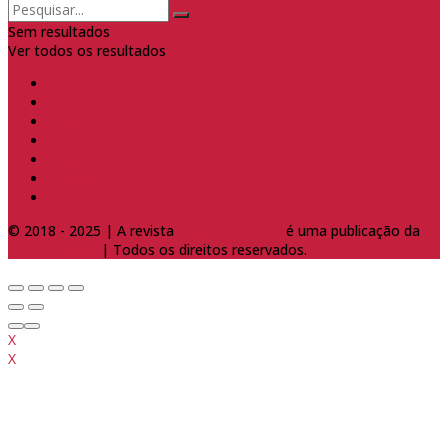
Sem resultados
Ver todos os resultados
Home
Cultura
Gastronomia
Lazer
Negócios
Eventos
Destaques
© 2018 - 2025 | A revista
Freguesia CULT
é uma publicação da
Santa Editora
| Todos os direitos reservados.
X
X