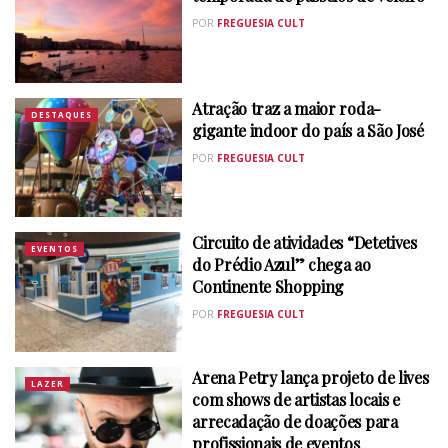
POR
FREGUESIA CULT
Atração traz a maior roda-
DESTAQUES
gigante indoor do país a São José
POR
FREGUESIA CULT
Circuito de atividades “Detetives
EVENTOS
do Prédio Azul” chega ao
Continente Shopping
POR
FREGUESIA CULT
Arena Petry lança projeto de lives
LAZER
com shows de artistas locais e
arrecadação de doações para
profissionais de eventos