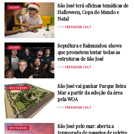
São José terá oficinas temáticas de
LAZER
Halloween, Copa do Mundo e
Natal
POR
FREGUESIA CULT
Sepultura e Raimundos: shows
LAZER
que prometem testar todas as
estruturas de São José
POR
FREGUESIA CULT
São José vai ganhar Parque Beira
DESTAQUES
Mar a partir da adoção da área
pela WOA
POR
FREGUESIA CULT
São José pelo mar: aberta a
DESTAQUES
temporada de passeios de veleiro