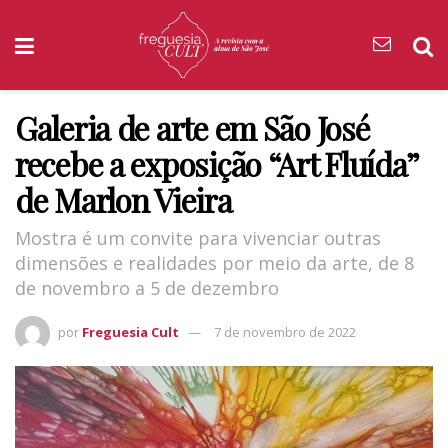
Galeria de arte em São José
recebe a exposição “Art Fluída”
de Marlon Vieira
Mostra é um convite para vivenciar outras
dimensões e realidades por meio da arte, de 8
de novembro a 5 de dezembro
por
Freguesia Cult
7 de novembro de 2022