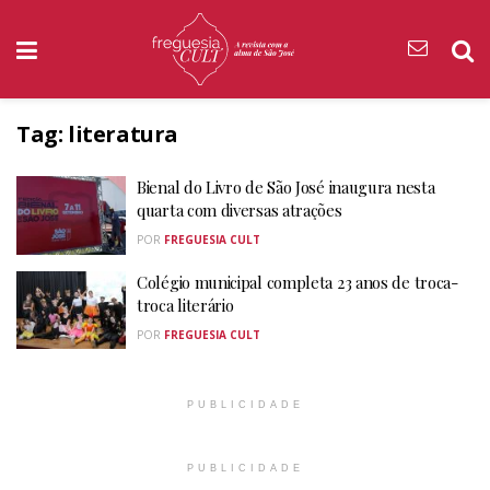
Tag:
literatura
Bienal do Livro de São José inaugura nesta
quarta com diversas atrações
POR
FREGUESIA CULT
Colégio municipal completa 23 anos de troca-
troca literário
POR
FREGUESIA CULT
PUBLICIDADE
PUBLICIDADE